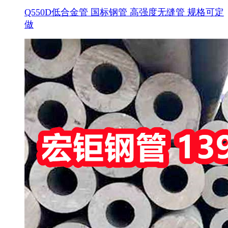
Q550D低合金管 国标钢管 高强度无缝管 规格可定
做