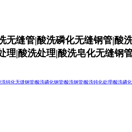
洗无缝管|酸洗磷化无缝钢管|酸
处理|酸洗处理|酸洗皂化无缝钢