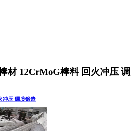
Ni3棒材 12CrMoG棒料 回火冲压
 回火冲压 调质锻造