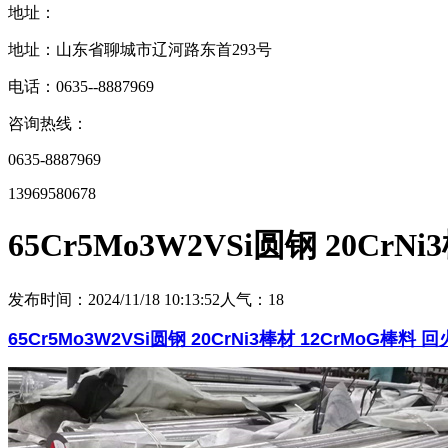
地址：
地址：山东省聊城市辽河路东首293号
电话：0635--8887969
咨询热线：
0635-8887969
13969580678
65Cr5Mo3W2VSi圆钢 20Cr
发布时间：2024/11/18 10:13:52
人气：
18
65Cr5Mo3W2VSi圆钢 20CrNi3棒材 12CrMoG棒料