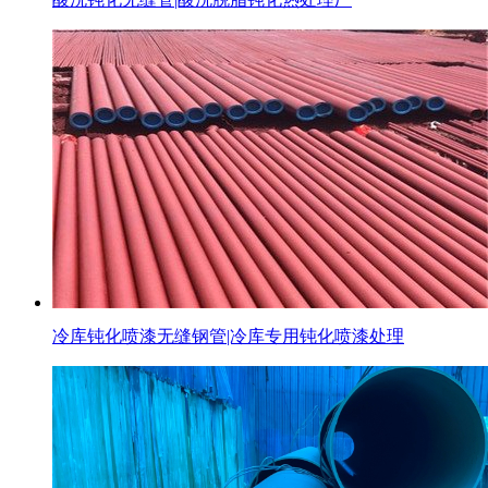
冷库钝化喷漆无缝钢管|冷库专用钝化喷漆处理