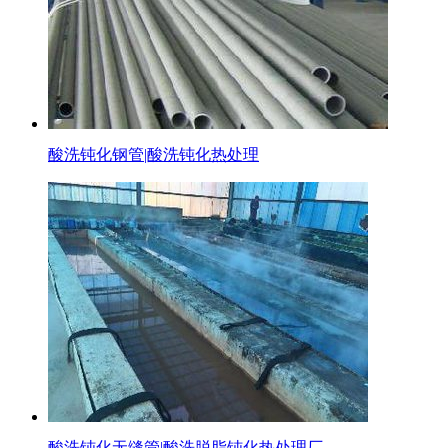
酸洗钝化钢管|酸洗钝化热处理
酸洗钝化无缝管|酸洗脱脂钝化热处理厂