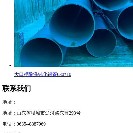
大口径酸洗钝化钢管630*10
联系我们
地址：
地址：山东省聊城市辽河路东首293号
电话：0635--8887969