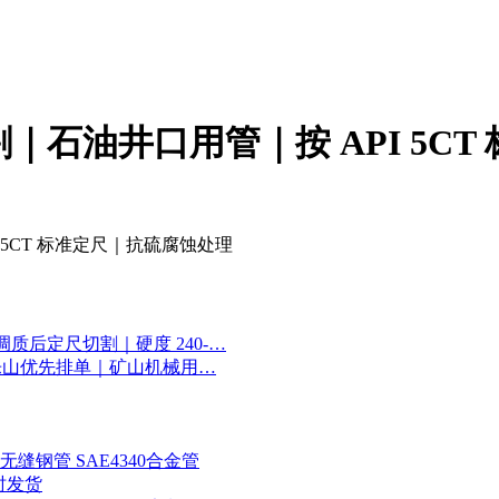
切割｜石油井口用管｜按 API 5C
I 5CT 标准定尺｜抗硫腐蚀处理
调质后定尺切割｜硬度 240-…
 / 乐山优先排单｜矿山机械用…
Mo无缝钢管 SAE4340合金管
时发货