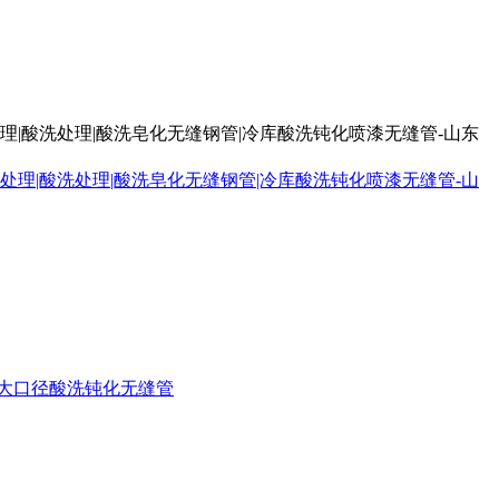
处理|酸洗处理|酸洗皂化无缝钢管|冷库酸洗钝化喷漆无缝管-山东
大口径酸洗钝化无缝管