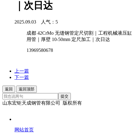
｜次日达
2025.09.03 人气：
5
成都 42CrMo 无缝钢管定尺切割｜工程机械液压缸
用管｜厚壁 10-50mm 定尺加工｜次日达
13969580678
上一篇
下一篇
返回
返回顶部
提交
山东宏钜天成钢管有限公司 版权所有
网站首页