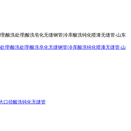
处理|酸洗处理|酸洗皂化无缝钢管|冷库酸洗钝化喷漆无缝管-山东
大口径酸洗钝化无缝管