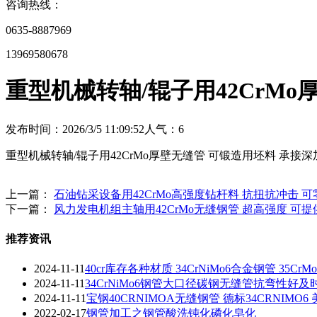
咨询热线：
0635-8887969
13969580678
重型机械转轴/辊子用42CrM
发布时间：2026/3/5 11:09:52
人气：
6
重型机械转轴/辊子用42CrMo厚壁无缝管 可锻造用坯料 承接深
上一篇：
石油钻采设备用42CrMo高强度钻杆料 抗扭抗冲击 
下一篇：
风力发电机组主轴用42CrMo无缝钢管 超高强度 可
推荐资讯
2024-11-11
40cr库存各种材质 34CrNiMo6合金钢管 35Cr
2024-11-11
34CrNiMo6钢管大口径碳钢无缝管抗弯性好及
2024-11-11
宝钢40CRNIMOA无缝钢管 德标34CRNIMO6 
2022-02-17
钢管加工之钢管酸洗钝化磷化皂化