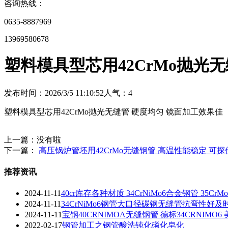
咨询热线：
0635-8887969
13969580678
塑料模具型芯用42CrMo抛光
发布时间：2026/3/5 11:10:52
人气：
4
塑料模具型芯用42CrMo抛光无缝管 硬度均匀 镜面加工效果佳
上一篇：没有啦
下一篇：
高压锅炉管坯用42CrMo无缝钢管 高温性能稳定 可探
推荐资讯
2024-11-11
40cr库存各种材质 34CrNiMo6合金钢管 35Cr
2024-11-11
34CrNiMo6钢管大口径碳钢无缝管抗弯性好及
2024-11-11
宝钢40CRNIMOA无缝钢管 德标34CRNIMO6 
2022-02-17
钢管加工之钢管酸洗钝化磷化皂化