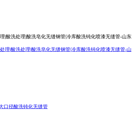
处理|酸洗处理|酸洗皂化无缝钢管|冷库酸洗钝化喷漆无缝管-山东
大口径酸洗钝化无缝管