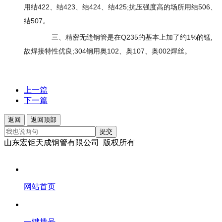
用结422、结423、结424、结425;抗压强度高的场所用结506、
结507。
三、精密无缝钢管是在Q235的基本上加了约1%的锰,
故焊接特性优良;304钢用奥102、奥107、奥002焊丝。
上一篇
下一篇
返回
返回顶部
提交
山东宏钜天成钢管有限公司 版权所有
网站首页
一键拨号