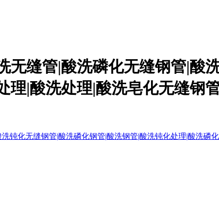
洗无缝管|酸洗磷化无缝钢管|酸
处理|酸洗处理|酸洗皂化无缝钢