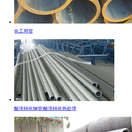
化工用管
酸洗钝化钢管|酸洗钝化热处理