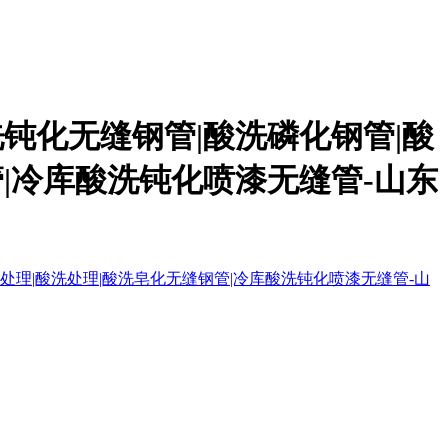
洗钝化无缝钢管|酸洗磷化钢管|酸
管|冷库酸洗钝化喷漆无缝管-山东