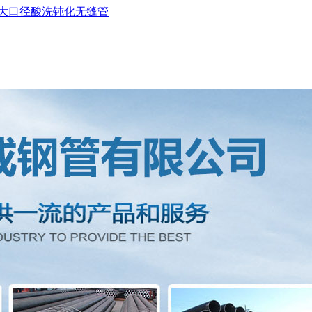
大口径酸洗钝化无缝管