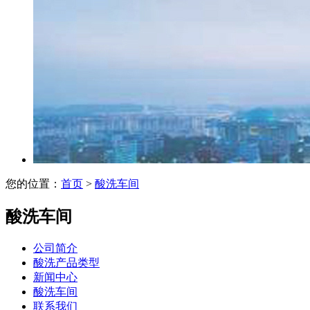
您的位置：
首页
>
酸洗车间
酸洗车间
公司简介
酸洗产品类型
新闻中心
酸洗车间
联系我们