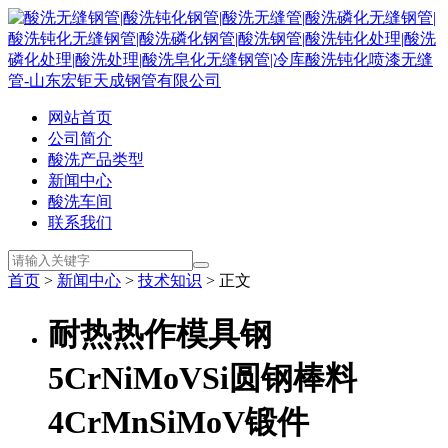
网站首页
公司简介
酸洗产品类型
新闻中心
酸洗车间
联系我们
首页
>
新闻中心
>
技术知识
> 正文
耐热热作模具钢
5CrNiMoVSi圆钢棒料
4CrMnSiMoV锻件